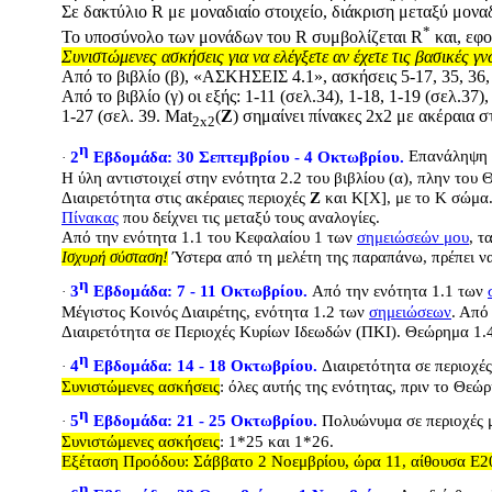
Σε δακτύλιο
R
με μοναδιαίο στοιχείο, διάκριση μεταξύ μονα
*
Το υποσύνολο των μονάδων του
R
συμβολίζεται
R
και, εφ
Συνιστώμενες ασκήσεις για να ελέγξετε αν έχετε τις βασικές γ
Από το βιβλίο (β), «ΑΣΚΗΣΕΙΣ 4.1», ασκήσεις 5-17, 35, 36,
Από το βιβλίο (γ) οι εξής: 1-11 (σελ.34), 1-18, 1-19 (σελ.37),
1-27 (σελ. 39.
Mat
(
Z
) σημαίνει πίνακες 2x2 με ακέραια σ
2x2
η
2
Εβδομάδα: 30 Σεπτεμβρίου - 4
Οκτωβρίου.
Επανάληψη σ
·
Η ύλη αντιστοιχεί στην ενότητα 2.2 του βιβλίου (α), πλην του
Διαιρετότητα στις ακέραιες περιοχές
Ζ
και
K
[
X
], με το Κ σώμα
Πίνακας
που δείχνει τις μεταξύ τους αναλογίες.
Από την ενότητα 1.1 του Κεφαλαίου 1 των
σημειώσεών μου
, τ
Ισχυρή σύσταση!
Ύστερα από τη μελέτη της παραπάνω, πρέπει να 
η
3
Εβδομάδα: 7 - 11
Οκτωβρίου.
Από την ενότητα 1.1 των
·
Μέγιστος Κοινός Διαιρέτης, ενότητα 1.2 των
σημειώσεων
. Από
Διαιρετότητα σε Περιοχές Κυρίων Ιδεωδών (ΠΚΙ). Θεώρημα 1.
η
4
Εβδομάδα: 14 - 18
Οκτωβρίου.
Διαιρετότητα σε περιοχ
·
Συνιστώμενες ασκήσεις
: όλες αυτής της ενότητας, πριν το Θεώ
η
5
Εβδομάδα: 21 - 25
Οκτωβρίου.
Πολυώνυμα σε περιοχές 
·
Συνιστώμενες ασκήσεις
: 1*25 και 1*26.
Εξέταση Προόδου: Σάββατο 2 Νοεμβρίου, ώρα 11, αίθουσα Ε2
η