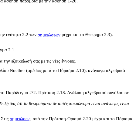
ικά άσκηση παρόμοια με την άσκηση 1-26.
την ενότητα 2.2 των
σημειώσεων
μέχρι και το Θεώρημα 2.3).
γμα 2.1.
 την εξοικείωσή σας με τις νέες έννοιες.
υλίου Noether (αμέσως μετά το Πόρισμα 2.10), ανάγωγα αλγεβρικά
 το Παράδειγμα 2
º2. Πρόταση 2.18. Ανάλυση αλγεβρικού συνόλου σε
ειξή σας ότι τα θεωρούμενα σε αυτές πολυώνυμα είναι ανάγωγα, είναι
. Στις
σημειώσεις
,
από την Πρόταση-Ορισμό 2.20 μέχρι και το Πὀρισμα