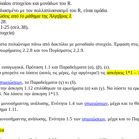
διαίου στοιχείου και μονάδων του
R
.
οδιασμένο με τον πολλαπλασιασμό του
R
, είναι ομάδα.
νώσεις από το μάθημα της Άλγεβρας Ι.
 28.
 1-25 (σελ.38),
τοιχεία)
τα πολυώνυμα πάνω από δακτύλιο με μοναδιαίο στοιχείο. Έμφαση στις
 Θεωρήματος 2.2.8 και του Πορίσματος 2.2.9.
.
α εισαγωγικά, Πρόταση 1.1 και Παραδείγματα (α), (β), (ε).
μπορείτε να λύσετε (αυτές τις μέρες, όχι αργότερα!) τις
ασκήσεις 1*1 – 
σημειώσεων
, τα Παραδείγματα (γ) κι (δ).
 την άσκηση 1.12 επιλύθηκαν τα ερωτήματα (α) και (γ). Να λύσετε τα ερω
4. Να λύσετε την άσκηση 1*13.
ές μονοσήμαντης ανάλυσης. Ενότητα 1.4 των
σημειώσεων
, μέχρι και το 
ρημα 1.11.
μονοσήμαντης ανάλυσης. Ενότητα 1.5 των
σημειώσεων
, μέχρι και το Πα
04