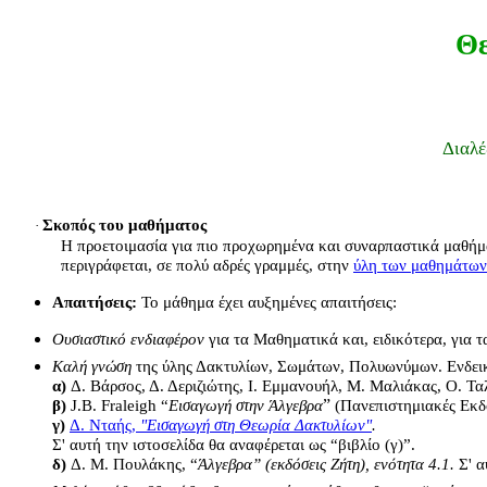
Θε
Διαλέ
Σκοπός του μαθήματος
·
Η προετοιμασία
για πιο προχωρημένα και συναρπαστικά μαθήμ
περιγράφεται, σε πολύ αδρές γραμμές, στην
ύλη των μαθημάτων
Απαιτήσεις:
Το μάθημα έχει αυξημένες απαιτήσεις:
Ουσιαστικό ενδιαφέρον
για τα Μαθηματικά και, ειδικότερα, για 
Καλή γνώση
της ύλης Δακτυλίων, Σωμάτων, Πολυωνύμων. Ενδεικ
α)
Δ. Βάρσος, Δ. Δεριζιώτης, Ι. Εμμανουήλ, Μ. Μαλιάκας, Ο. Τα
”
β)
J.B. Fraleigh “
Εισαγωγή στην Άλγεβρα
(Πανεπιστημιακές Εκδόσ
γ)
Δ. Νταής,
"Εισαγωγή στη Θεωρία Δακτυλίων"
.
Σ' αυτή την ιστοσελίδα θα αναφέρεται ως “βιβλίο (γ)”.
δ)
Δ. Μ. Πουλάκης, “
Άλγεβρα” (εκδόσεις Ζήτη), ενότητα
4.1.
Σ' α