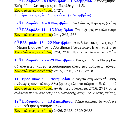
6
Εβδομάδα: 28
Οκτωβρίου – 1 Νοεμβρίου.
Αποδείχθηκε
·
Συζητήθηκε λεπτομερώς το Παράδειγμα 1.5.
Συνιστώμενες ασκήσεις
: 1*27.
Τα θέματα της εξέτασης προόδου (2 Νοεμβρίου)
η
–
7
Εβδομάδα: 4
8
Νοεμβρίου.
Ευκλείδειες Περιοχές
(ενότη
·
η
–
8
Εβδομάδα: 11
15
Νοεμβρίου.
Ύπαρξη ριζών πολυωνύμ
·
Συνιστώμενες ασκήσεις
: 2*1, 2*2, 2*3
η
–
9
Εβδομάδα: 18
22
Νοεμβρίου.
Απαλείφουσα (συνέχεια): 
«Μικρή Εισαγωγή στην Αλγεβρική Γεωμετρία»: Ενότητα 2.3
τ
Συνιστώμενες ασκήσεις
: 2*4, 2*10. Πρέπει να λύσετε οπωσδήποτ
η
–
10
Εβδομάδα: 25
29
Νοεμβρίου.
Συνέχεια στη «Μικρή Ει
σύνολα μέχρι και τον προσδιορισμό όλων των ανάγωγων αλγε
Συνιστώμενες ασκήσεις
: 2*15, 2*16, 2*17, 2*18.
η
–
11
Εβδομάδα: 2
6
Δεκεμβρίου.
Συνέχεια στη «Μικρή Εισα
ανάγωγες συνιστώσες. Αλγεβρικώς κλειστά σώματα. Θεώρημα 
Συνιστώμενες ασκήσεις
: Αν δεν έχετε λύσει τις 2*16, 2*17 να 
ανάλογη με την απόδειξη του Παραδείγματος 2
º2.
Λύστε, επίσης
η
–
12
Εβδομάδα: 9
13
Δεκεμβρίου.
Ριζικά ιδεώδη. Το «ασθενέ
2.28. Λύθηκε η άσκηση 2*27.
Συνιστώμενες ασκήσεις
: 2*26, 2*28, 2*29-2*33.