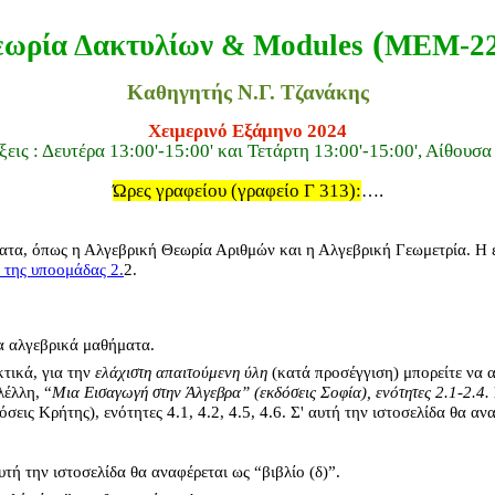
(
ωρία Δακτυλίων & Modules
M
ΕΜ-2
Καθηγητής Ν.Γ. Τζανάκης
Χειμερινό Εξάμηνο 2024
ξεις : Δευτέρα 13:00'-15:00' και Τετάρτη 13:00'-15:00', Αίθουσα
Ώρες γραφείου (γραφείο Γ 313):
.
…
ατα, όπως η Αλγεβρική Θεωρία Αριθμών και η Αλγεβρική Γεωμετρία. Η έ
 της υποομάδας 2.
2.
τα αλγεβρικά μαθήματα.
τικά, για την
ελάχιστη απαιτούμενη ύλη
(κατά προσέγγιση) μπορείτε να 
λέλλη, “
Μια Εισαγωγή στην Άλγεβρα” (εκδόσεις Σοφία), ενότητες 2.1-2.4.
εις Κρήτης), ενότητες 4.1, 4.2, 4.5, 4.6. Σ' αυτή την ιστοσελίδα θα ανα
υτή την ιστοσελίδα θα αναφέρεται ως “βιβλίο (δ)”.