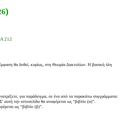
)
26
 Α 212
μφαση θα δοθεί, κυρίως, στη Θεωρία Δακτυλίων. Η βασική ύλη
ανατρέξετε, για παράδειγμα, σε ένα από τα παρακάτω συγγράμματα:
Σ' αυτή την ιστοσελίδα θα αναφέρεται ως “βιβλίο (α)”.
φέρεται ως “βιβλίο (β)”.