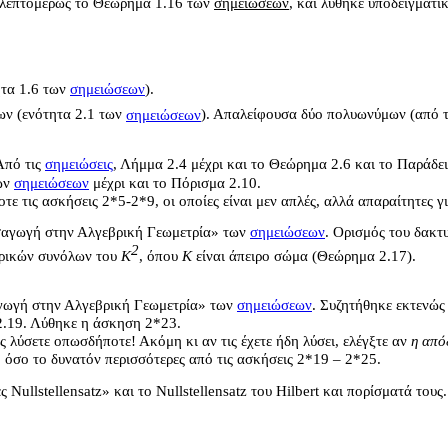
 λεπτομερώς το Θεώρημα 1.16 των
σημειώσεων
, και λύθηκε υποδειγματ
τα 1.6
των
σημειώσεων
).
ων
(ενότητα 2.1 των
σημειώσεων
). Απαλείφουσα δύο πολυωνύμων
(από 
Από τις
σημειώσεις
,
Λήμμα 2.4 μέχρι και το Θεώρημα 2.6 και το Παράδει
ων
σημειώσεων
μέχρι και το Πόρισμα
2.10.
ε τις ασκήσεις 2*5-2*9, οι οποίες είναι μεν απλές, αλλά απαραίτητες για
σαγωγή στην Αλγεβρική Γεωμετρία» των
σημειώσεων
. Ορισμός του δακτ
2
βρικών συνόλων του
K
, όπου
K
είναι άπειρο σώμα (Θεώρημα 2.17).
γωγή στην Αλγεβρική Γεωμετρία» των
σημειώσεων
. Συζητήθηκε εκτενώς
2.19. Λύθηκε η άσκηση 2*23.
τις λύσετε οπωσδήποτε! Ακόμη κι αν τις έχετε ήδη λύσει, ελέγξτε αν
η
απόδ
, όσο το δυνατόν περισσότερες από τις ασκήσεις 2*19 – 2*25.
ς Nullstellensatz» και το Nullstellensatz του Hilbert και πορίσματά τους