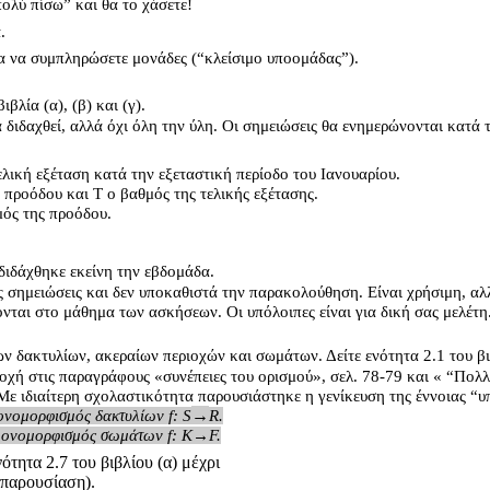
ολύ πίσω” και θα το χάσετε!
.
α να συμπληρώσετε μονάδες (“κλείσιμο υποομάδας”).
λία (α), (β) και (γ).
 διδαχθεί, αλλά όχι όλη την ύλη.
Οι
σημειώσεις θα ενημερώνονται κατά 
ελική εξέταση κατά την εξεταστική περίοδο του Ιανουαρίου.
προόδου και Τ ο βαθμός της τελικής εξέτασης.
μός της προόδου.
 διδάχθηκε εκείνη την εβδομάδα.
ές σημειώσεις και δεν υποκαθιστά την παρακολούθηση. Είναι χρήσιμη, αλ
ονται στο μάθημα των ασκήσεων. Οι υπόλοιπες είναι για δική σας μελέτη
ν δακτυλίων, ακεραίων περιοχών και σωμάτων. Δείτε ενότητα 2.1 του βιβλ
χή στις παραγράφους «συνέπειες του ορισμού», σελ. 78-79 και « “Πολλ
Με ιδιαίτερη σχολαστικότητα παρουσιάστηκε η γενίκευση της έννοιας “
→
μονομορφισμός δακτυλίων f: S
R.
 μονομορφισμός σωμάτων f: K→F.
ότητα 2.7 του βιβλίου (α) μέχρι
ή παρουσίαση).